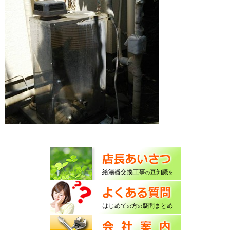
給湯器交換工事
豆知識
の
を
はじめて
方
疑問まとめ
の
の