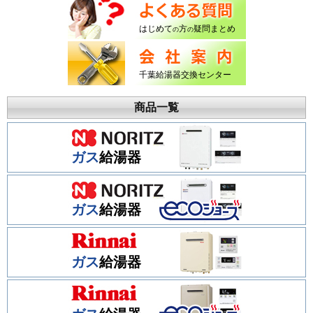
はじめて
方
疑問まとめ
の
の
千葉給湯器交換センター
商品一覧
ガス
給湯器
ガス
給湯器
ガス
給湯器