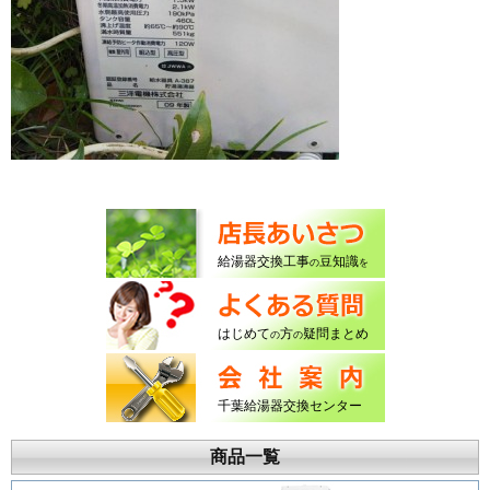
給湯器交換工事
豆知識
の
を
はじめて
方
疑問まとめ
の
の
千葉給湯器交換センター
商品一覧