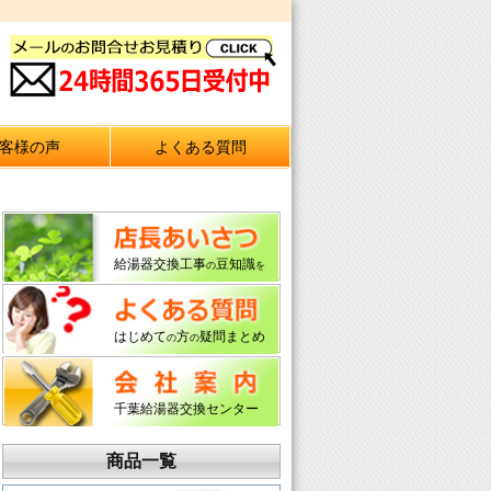
客様の声
よくある質問
給湯器交換工事
豆知識
の
を
はじめて
方
疑問まとめ
の
の
千葉給湯器交換センター
商品一覧